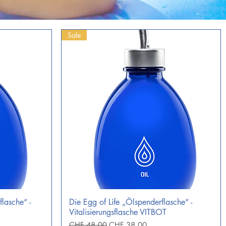
Sale
flasche“ -
Die Egg of Life „Ölspenderflasche“ -
Schnellansicht
Vitalisierungsflasche VITBOT
Standardpreis
Sale-Preis
CHF 48.00
CHF 38.00