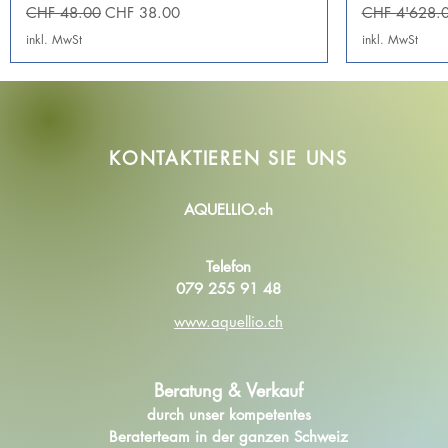
Standardpreis
Sale-Preis
Standardprei
CHF 48.00
CHF 38.00
CHF 4'628.
inkl. MwSt
inkl. MwSt
KONTAKTIEREN SIE
UNS
AQUELLIO.ch
Telefon
079 255 91 48
www.aquellio.ch
Beratung & Verkauf
durch unser kompetentes
Beraterteam in der ganzen Schweiz