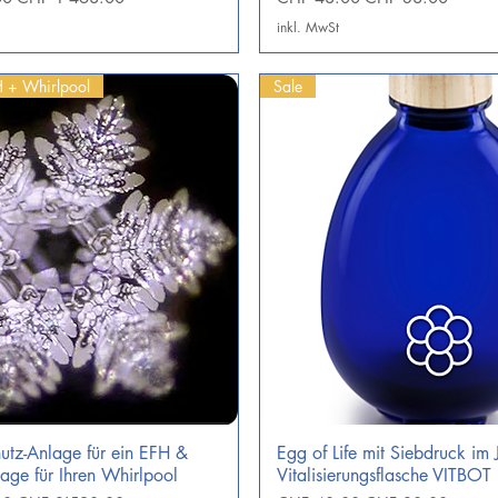
inkl. MwSt
H + Whirlpool
Sale
utz-Anlage für ein EFH &
Egg of Life mit Siebdruck im J
Schnellansicht
Schnellansicht
age für Ihren Whirlpool
Vitalisierungsflasche VITBOT