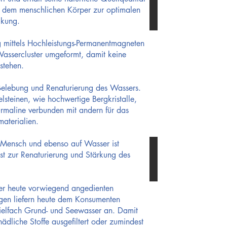
Wasser
lft dem menschlichen Körper zur optimalen
ist
Teil
ckung.
jeden
Lebewesens.
g mittels Hochleistungs-Permanentmagneten
assercluster umgeformt, damit keine
stehen.
 Belebung und Renaturierung des Wassers.
lsteinen, wie hochwertige Bergkristalle,
urmaline verbunden mit andern für das
aterialien.
 Mensch und ebenso auf Wasser ist
Wassercluster ohn
t zur Renaturierung und Stärkung des
*
Wassercluster
sind
Verbände
mehrerer
tausend
er heute vorwiegend angedienten
Wassermoleküle.
Die
gen liefern heute dem Konsumenten
Wassermoleküle
nehmen
elfach Grund- und Seewasser an. Damit
Stoffe
auf,
hädliche Stoffe ausgefiltert oder zumindest
und