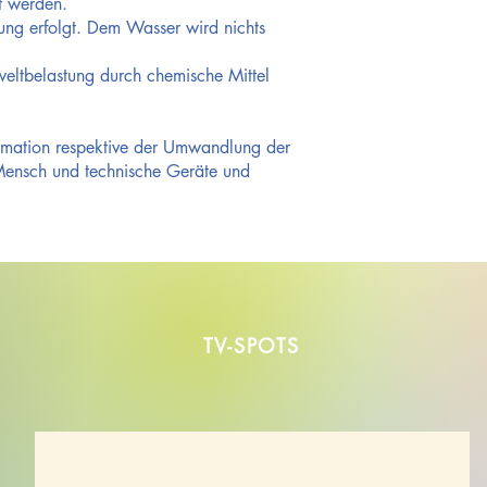
t werden.
meist
ringförmige
ung erfolgt. Dem Wasser wird nichts
Strukturen.
Solche
sind
grundsätzlich
eltbelastung durch chemische Mittel
in
natürlichen
Quellwassern
vorhanden.
rmation respektive der Umwandlung der
 Mensch und technische Geräte und
TV-SPOTS