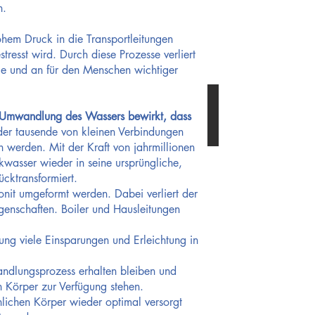
zwar
n.
Wertstoffe
(wie
Kalzium,
Magnesium
hem Druck in die Transportleitungen
usw.)
und
resst wird. Durch diese Prozesse verliert
auch
Schadstoffe
ie und an für den Menschen wichtiger
(wie
Nitrate,
Schwermetalle
nach der Aquellio
und
transportieren
diese.
Sind
e Umwandlung des Wassers bewirkt, dass
die
Wassercluster
der tausende von kleinen Verbindungen
zu
gross
werden. Mit der Kraft von jahrmillionen
oder
ungeordnet,
nkwasser wieder in seine ursprüngliche,
entfalten
sie
ücktransformiert.
keine
wohltuende
onit umgeformt werden. Dabei verliert der
Wirkung
mehr.
genschaften. Boiler und Hausleitungen
Aquellio
Revita
renaturiert
chaotische
ung viele Einsparungen und Erleichtung in
Clusterstrukturen
und
verwandelt
sie
andlungsprozess erhalten bleiben und
wieder
in
n Körper zur Verfügung stehen.
kleine
(Nanogrösse)
lichen Körper wieder optimal versorgt
und
harmonische,