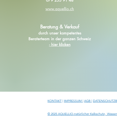
079 255 91 48
www.aquellio.ch
Beratung & Verkauf
durch unser kompetentes
Beraterteam in der ganzen Schweiz
- hier klicken
KONTAKT
|
IMPRESSUM
|
AGB
|
DATENSCHUTZ
© 2025 AQUELLIO-natürlicher Kalkschutz, Wasser