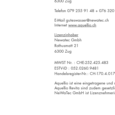
6300 Zug
Telefon 079 255 91 48 + 076 320
E-Mail
guteswasser@newatec.ch
Internet
www.aquellio.ch
Lizenzinhaber
Newatec Gmbh
Rothusmatt 21
6300 Zug
MWST Nr. : CHE-252.425.483
ESTV-ID : 052.0260.9481
Handelsregister-Nr.: CH-170.4.01
Aquellio ist eine eingetragene und
Aquellio Revita sind zudem gesetzl
NeWaTec GmbH ist Lizenznehmerin 