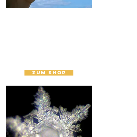
Ich kenne
AQUELLIO
oder sie
wurde mir
empfohlen
und ich
bestelle
direkt eine
Anlage
ZUM SHOP