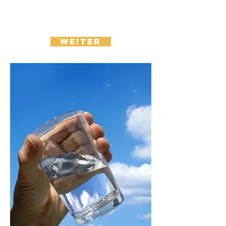
Testinstallati
on
vereinbaren
WEITER