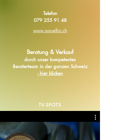
Telefon
079 255 91 48
www.aquellio.ch
Beratung & Verkauf
durch unser kompetentes
Beraterteam in der ganzen Schweiz
- hier klicken
TV-SPOTS