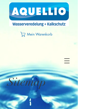
Mein Warenkorb
Sitemap