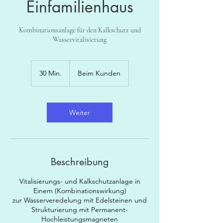
Einfamilienhaus
Kombinationsanlage für den Kalkschutz und
Wasservitalisierung
30 Min.
3
Beim Kunden
0
M
i
n
Weiter
.
Beschreibung
Vitalisierungs- und Kalkschutzanlage in
Einem (Kombinationswirkung)
zur Wasserveredelung mit Edelsteinen und
Strukturierung mit Permanent-
Hochleistungsmagneten