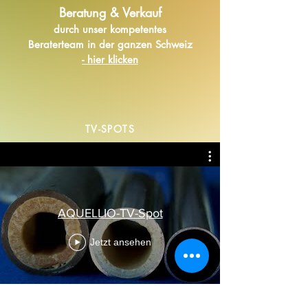
Beratung & Verkauf
durch unser kompetentes
Beraterteam in der ganzen Schweiz
- hier klicken
TV-SPOTS
AQUELLIO-TV-Spot
Jetzt ansehen