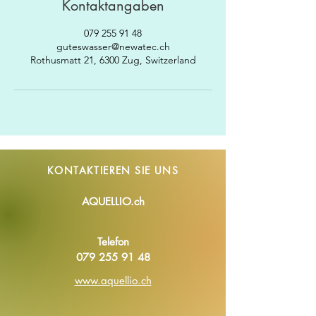
Kontaktangaben
079 255 91 48
guteswasser@newatec.ch
Rothusmatt 21, 6300 Zug, Switzerland
KONTAKTIEREN SIE
UNS
AQUELLIO.ch
Telefon
079 255 91 48
www.aquellio.ch