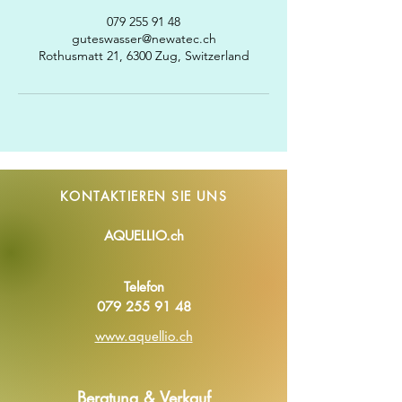
079 255 91 48
guteswasser@newatec.ch
Rothusmatt 21, 6300 Zug, Switzerland
KONTAKTIEREN SIE
UNS
AQUELLIO.ch
Telefon
079 255 91 48
www.aquellio.ch
Beratung & Verkauf