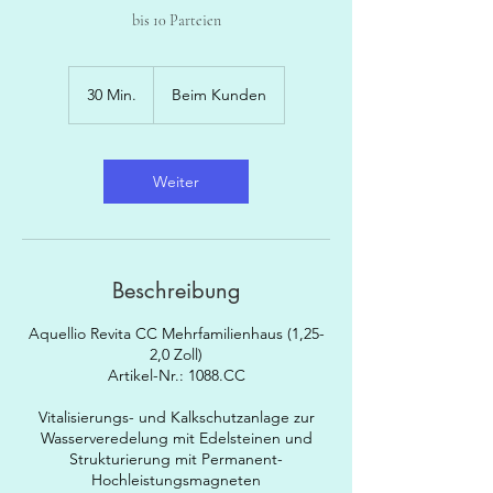
bis 10 Parteien
30 Min.
3
Beim Kunden
0
M
i
n
Weiter
.
Beschreibung
Aquellio Revita CC Mehrfamilienhaus (1,25-
2,0 Zoll)
Artikel-Nr.: 1088.CC
Vitalisierungs- und Kalkschutzanlage zur
Wasserveredelung mit Edelsteinen und
Strukturierung mit Permanent-
Hochleistungsmagneten