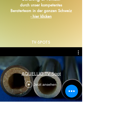
durch unser kompetentes
Beraterteam in der ganzen Schweiz
- hier klicken
TV-SPOTS
AQUELLIO-TV-Spot
Jetzt ansehen