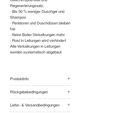
Regenerierungssalz,
·
Bis 50 % weniger Duschgel und
Shampoo
·
Perlatoren und Duschdüsen bleiben
frei
·
Keine Boiler-Verkalkungen mehr
·
Rost in Leitungen wird verhindert
Alte Verkalkungen in Leitungen
werden systematisch abgebaut
Produktinfo
Aquellio Wasseraufbereitung ist eine
Rückgabebedingungen
100% natürliches System. Entgegen
bisher eingesetzten
30 Tage Rückgaberecht ab
Einkalkungsanlagen wird mit
Liefer- & Versandbedingungen
Installationsdatum.
AQUELLIO die Umwelt nicht