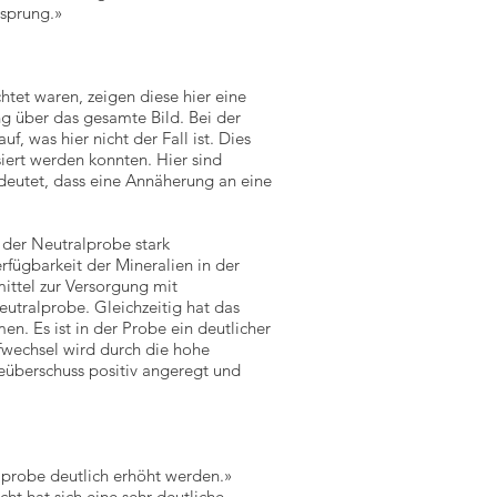
ssprung.»
htet waren, zeigen diese hier eine
g über das gesamte Bild. Bei der
f, was hier nicht der Fall ist. Dies
siert werden konnten. Hier sind
edeutet, dass eine Annäherung an eine
 der Neutralprobe stark
fügbarkeit der Mineralien in der
mittel zur Versorgung mit
utralprobe. Gleichzeitig hat das
. Es ist in der Probe ein deutlicher
fwechsel wird durch die hohe
eüberschuss positiv angeregt und
lprobe deutlich erhöht werden.»
cht hat sich eine sehr deutliche