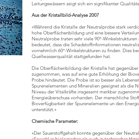
Leitungswässern zeigt sich ein signifikanter Qualität
Aus der Kristallbild-Analyse 2007
«Während die Kristalle der Neutralprobe stark verdic
hohe Oberflächenbildung und eine bessere Verteilun
Neutralprobe traten sehr viele 90°-Winkelstrukturen au
bedeutet, dass die Schadstoffinformationen neutrali
vornehmlich 60°-Winkelstrukturen zu finden. Dies b
Quellwasserqualität stattgefunden hat.
Die Oberflächenbildung der Kristalle hat gegenüber
zugenommen, was auf eine gute Erhöhung der Biover
Probe hindeutet. Die Probe ist so besser als Lebens
Spurenelementen und Mineralien geeignet als die Ne
Niveau der Vitalkräfte insgesamt merkbar zugenommen
Energieüberschuss vorhanden. Der menschliche Stof
Bioverfügbarkeit der Spurenelemente un den Energi
unterstützt.»
Chemische Parameter:
«Der Sauerstoffgehalt konnte gegenüber der Neutra
«Sowohl in biologischer als auch in technischer Hinsi